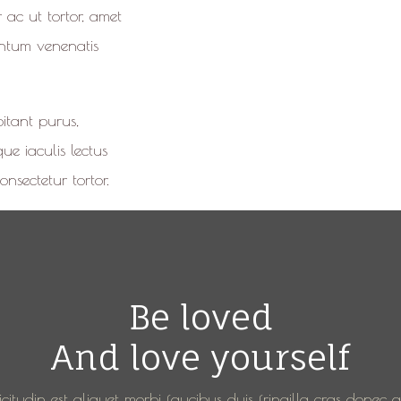
 ac ut tortor, amet
entum venenatis
itant purus,
ue iaculis lectus
nsectetur tortor.
Be loved
And love yourself
icitudin est aliquet morbi faucibus duis fringilla cras donec 