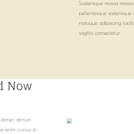
Scelerisque massa massa
pellentesque scelerisque i
natoque adipiscing facil
sagittis consectetur.
nd Now
e donec dictum
sa enim cursus in