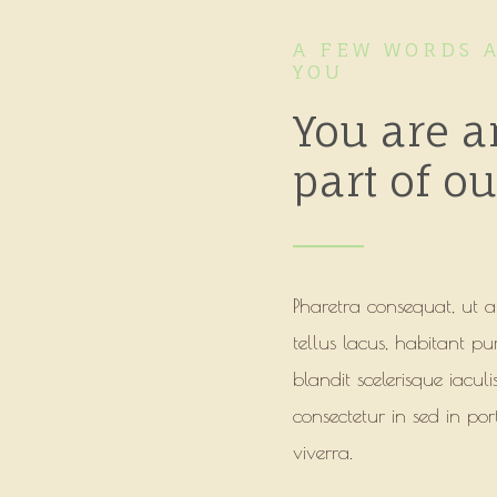
A FEW WORDS 
YOU
You are a
part of 
Pharetra consequat, ut 
tellus lacus, habitant pu
blandit scelerisque iacul
consectetur in sed in port
viverra.