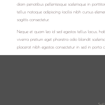
diam penatibus pellentesque scelerisque in porttitor
tellus natoque adipiscing facilisi nibh cursus elem
sagittis consectetur.
Neque et quam leo id sed egestas tellus lacus, hab
viverra pretium eget pharetra odio blandit scelerisq
placerat nibh egestas consectetur in sed in porta co
Soll