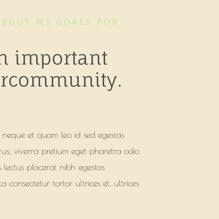
ABOUT MY GOALS FOR
n important
ourcommunity.
a neque et quam leo id sed egestas
rus, viverra pretium eget pharetra odio
is lectus placerat nibh egestas
a consectetur tortor ultrices et, ultrices